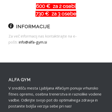
600
€ za 2 osebi
730
€ za 3 osebe
INFORMACIJE
Za več informacij nas kontaktirajte na e-
pošti:
info@alfa-gym.si
ALFA GYM
V središču mesta Ljubljana AlfaGym ponuja vrhunsko
fitnes opremo, osebna trenerstva in raznolike vodene
vadbe. Odkrijte svojo pot do optimalnega zdravja in
postanite boljša verzija sebe pri nas!