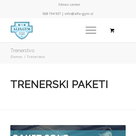
Fitnes center
068 194 937 |
info@alfa-gym.si
Trenerstvo
Domov
/
Trenerstvo
TRENERSKI PAKETI