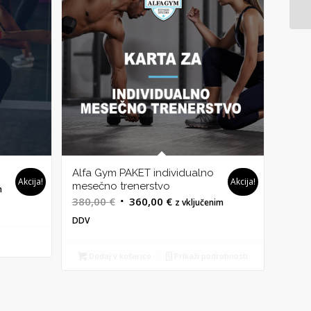
Alfa Gym PAKET individualno
Akcija!
Akcija!
mesečno trenerstvo
m
Izvirna
Trenutna
380,00
€
360,00
€
z vključenim
cena
cena
DDV
je
je:
bila:
360,00 €.
Dodaj v košarico
Prikaži podrobnosti
380,00 €.