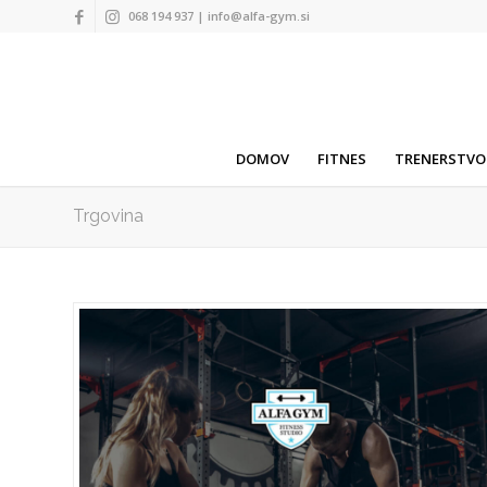
068 194 937 |
info@alfa-gym.si
DOMOV
FITNES
TRENERSTVO
Trgovina