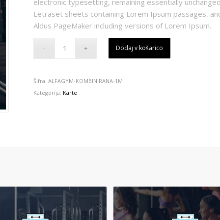
electronic typesetting, remaining essentially unchanged
Letraset sheets containing Lorem Ipsum passages, and 
Aldus PageMaker including versions of Lorem Ipsum.
Dodaj v košarico
Šifra:
ALFAGYM-KOMBINIRANA-1M
Kategorija:
Karte