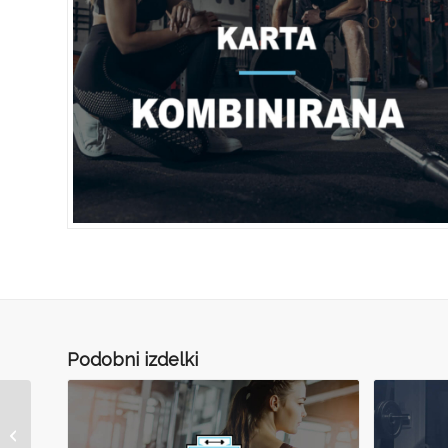
Podobni izdelki
Alfa Gym karta za
VADBE