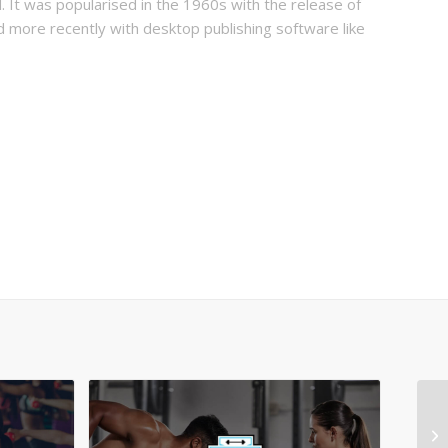
. It was popularised in the 1960s with the release of
more recently with desktop publishing software like