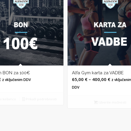
m BON za 100€
Alfa Gym karta za VADBE
Cenovni
€
65,00
€
–
400,00
€
z vključenim DDV
z vključeni
razpon:
DDV
od
v košarico
Prikaži podrobnosti
65,00 €
Izberite možnosti
do
400,00 €