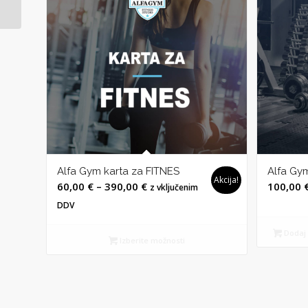
Alfa Gym karta za FITNES
Alfa Gy
Akcija!
Cenovni
60,00
€
–
390,00
€
100,00
z vključenim
razpon:
DDV
od
Dodaj 
60,00 €
Izberite možnosti
do
390,00 €