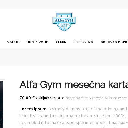
VADBE
URNIK VADB
CENIK
TRGOVINA
AKCIJSKA PON
Alfa Gym mesečna kar
70,00
€
z vključenim DDV
*Najnižja cena v zadnjih 30 dneh je ena
Lorem Ipsum
is simply dummy text of the printing and
industry’s standard dummy text ever since the 1500s, 
scrambled it to make a type specimen book. It has survi