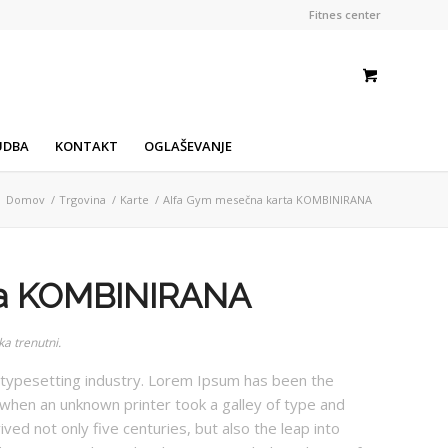
Fitnes center
UDBA
KONTAKT
OGLAŠEVANJE
Domov
/
Trgovina
/
Karte
/
Alfa Gym mesečna karta KOMBINIRANA
ta KOMBINIRANA
ka trenutni.
 typesetting industry. Lorem Ipsum has been the
when an unknown printer took a galley of type and
ved not only five centuries, but also the leap into